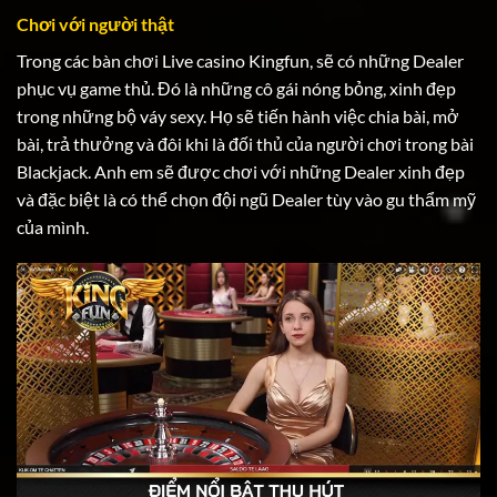
Chơi với người thật
Trong các bàn chơi Live casino Kingfun, sẽ có những Dealer
phục vụ game thủ. Đó là những cô gái nóng bỏng, xinh đẹp
trong những bộ váy sexy. Họ sẽ tiến hành việc chia bài, mở
bài, trả thưởng và đôi khi là đối thủ của người chơi trong bài
Blackjack. Anh em sẽ được chơi với những Dealer xinh đẹp
và đặc biệt là có thể chọn đội ngũ Dealer tùy vào gu thẩm mỹ
của mình.