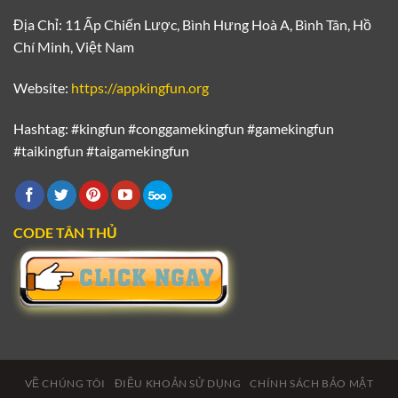
Địa Chỉ: 11 Ấp Chiến Lược, Bình Hưng Hoà A, Bình Tân, Hồ
Chí Minh, Việt Nam
Website:
https://appkingfun.org
Hashtag: #kingfun #conggamekingfun #gamekingfun
#taikingfun #taigamekingfun
CODE TÂN THỦ
VỀ CHÚNG TÔI
ĐIỀU KHOẢN SỬ DỤNG
CHÍNH SÁCH BẢO MẬT