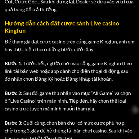
Cột, Cược Góc…Sau khi dừng lại, Dealer sẽ dựa vào vị trí của
quả bóng để trả thưởng.
Hướng dẫn cách đặt cược sảnh Live casino
Kingfun
Để tham gia đặt cược casino trên cổng game Kingfun, anh em
hãy thực hiện theo những bước dưới đây:
Bước 1:
Trước hết, người chơi vào cổng game Kingfun theo
link tải bản web hoặc app dành cho điện thoại di động, sau
đó nhấn chọn Đăng Ký hoặc Đăng Nhập tài khoản.
Bước 2:
Sau đó, game thủ nhấn vào mục “All Game” và chọn
ô “Live Casino” trên màn hình. Tiếp đến, hãy chọn thể loại
casino trực tuyến mà mình muốn tham gia.
Bước 3:
Cuối cùng, chọn bàn chơi có mức cược phù hợp,
chờ trong 3 giây để hệ thống tải bàn chơi casino. Sau khi vào
bàn casino thì bắt đầu chơi thôi.