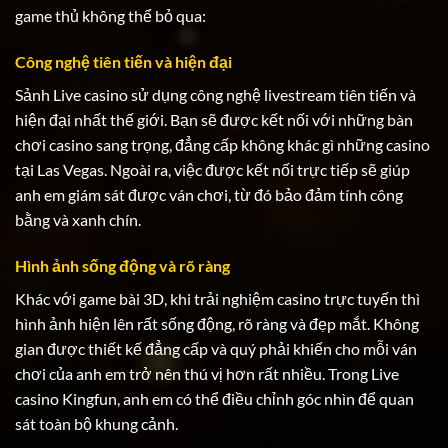
game thủ không thể bỏ qua:
Công nghệ tiên tiến và hiện đại
Sảnh Live casino sử dụng công nghệ livestream tiên tiến và
hiện đại nhất thế giới. Bạn sẽ được kết nối với những bàn
chơi casino sang trọng, đẳng cấp không khác gì những casino
tại Las Vegas. Ngoài ra, việc được kết nối trực tiếp sẽ giúp
anh em giám sát được ván chơi, từ đó bảo đảm tính công
bằng và xanh chín.
Hình ảnh sống động và rõ ràng
Khác với game bài 3D, khi trải nghiệm casino trực tuyến thì
hình ảnh hiện lên rất sống động, rõ ràng và đẹp mắt. Không
gian được thiết kế đẳng cấp và quý phải khiến cho mỗi ván
chơi của anh em trở nên thú vị hơn rất nhiều. Trong Live
casino Kingfun, anh em có thể điều chỉnh góc nhìn để quan
sát toàn bộ khung cảnh.